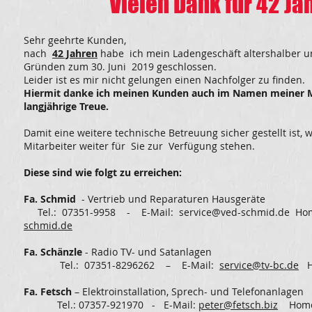
Vielen Dank für 42 Ja
Sehr geehrte Kunden,
nach
42 Jahren
habe ich mein Ladengeschäft altershalber u
Gründen zum 30. Juni 2019 geschlossen.
Leider ist es mir nicht gelungen einen Nachfolger zu finden.
Hiermit danke ich meinen Kunden auch im Namen meiner Mi
langjährige Treue.
Damit eine weitere technische Betreuung sicher gestellt ist,
Mitarbeiter weiter für Sie zur Verfügung stehen.
Diese sind wie folgt zu erreichen:
Fa. Schmid
- Vertrieb und Reparaturen Hausgeräte
Tel.: 07351-9958 - E-Mail:
service@ved-schmid.de
Hom
schmid.de
Fa. Schänzle
- Radio TV- und Sat
Tel.: 07351-8296262 – E-Mail:
service@tv-bc.de
H
Fa. Fetsch
– Elektroinstallation, Sprech- 
Tel.: 07357-921970 - E-Mail:
peter@fetsch.biz
Home